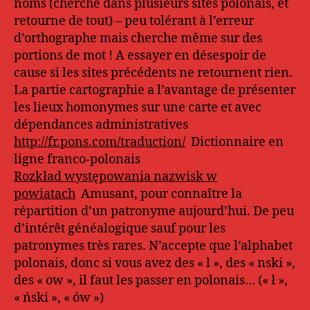
noms (cherche dans plusieurs sites polonais, et
retourne de tout) – peu tolérant à l’erreur
d’orthographe mais cherche même sur des
portions de mot ! A essayer en désespoir de
cause si les sites précédents ne retournent rien.
La partie cartographie a l’avantage de présenter
les lieux homonymes sur une carte et avec
dépendances administratives
http://fr.pons.com/traduction/
Dictionnaire en
ligne franco-polonais
Rozkład występowania nazwisk w
powiatach
Amusant, pour connaître la
répartition d’un patronyme aujourd’hui. De peu
d’intérêt généalogique sauf pour les
patronymes très rares. N’accepte que l’alphabet
polonais, donc si vous avez des « l », des « nski »,
des « ow », il faut les passer en polonais… (« ł »,
« ński », « ów »)